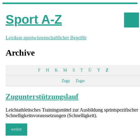
Sport A-Z
Lexikon sportwissenschaftlicher Begriffe
Archive
F
H
K
M
S
T
Ü
Y
Z
Zugu
Zugw
Zugunterstützungslauf
Leichtathletisches Trainingsmittel zur Ausbildung sprintspezifischer
Schnelligkeitsvoraussetzungen (Schnelligkeit).
weiter