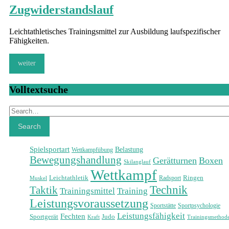
Zugwiderstandslauf
Leichtathletisches Trainingsmittel zur Ausbildung laufspezifischer
Fähigkeiten.
weiter
Volltextsuche
Search
Search
Spielsportart
Belastung
Wettkampfübung
Bewegungshandlung
Gerätturnen
Boxen
Skilanglauf
Wettkampf
Leichtathletik
Ringen
Radsport
Muskel
Technik
Taktik
Training
Trainingsmittel
Leistungsvoraussetzung
Sportstätte
Sportpsychologie
Leistungsfähigkeit
Fechten
Sportgerät
Judo
Trainingsmethod
Kraft