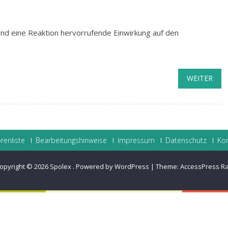
und eine Reaktion hervorrufende Einwirkung auf den
WEITER
renliste
Bearbeitungshinweise
Impressum
Datenschutz
Ko
opyright © 2026
Spolex
.
Powered by WordPress
|
Theme:
AccessPress R