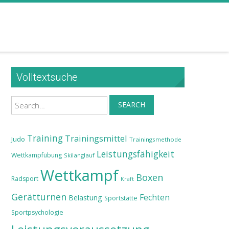
Volltextsuche
Search
SEARCH
Training
Trainingsmittel
Judo
Trainingsmethode
Leistungsfähigkeit
Wettkampfübung
Skilanglauf
Wettkampf
Boxen
Radsport
Kraft
Gerätturnen
Fechten
Belastung
Sportstätte
Sportpsychologie