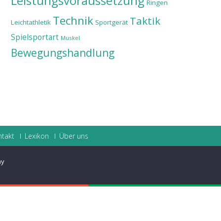
Leistungsvoraussetzung
Ringen
Technik
Taktik
Leichtathletik
Sportgerät
Spielsportart
Muskel
Bewegungshandlung
ntakt
Lexikon
Über uns
ay