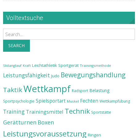
Volltextsuche
Search
SEARCH
Leichtathletik
Sportgerät
Skilanglauf
Trainingsmethode
Kraft
Bewegungshandlung
Leistungsfähigkeit
Judo
Wettkampf
Taktik
Belastung
Radsport
Spielsportart
Fechten
Sportpsychologie
Wettkampfübung
Muskel
Technik
Training
Trainingsmittel
Sportstätte
Gerätturnen
Boxen
Leistungsvoraussetzung
Ringen