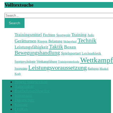
Volltextsuche
Search
Search
Training
Trainingsmittel
Fechten
Sportgerät
Judo
Technik
Gerätturnen
Belastung
Ringen
Skilanglauf
Taktik
Leistungsfähigkeit
Boxen
Bewegungshandlung
Spielsportart
Leichtathletik
Wettkampf
Sportpsychologie
Wettkampfübung
Trainingsmethode
Leistungsvoraussetzung
Sportstätte
Radsport
Muskel
Kraft
Projekt Sportlexikon
Autorenliste
Bearbeitungshinweise
Impressum
Datenschutz
Kontakt
Lexikon