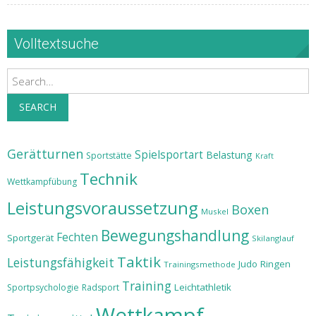
Volltextsuche
Search
SEARCH
Gerätturnen
Spielsportart
Belastung
Sportstätte
Kraft
Technik
Wettkampfübung
Leistungsvoraussetzung
Boxen
Muskel
Bewegungshandlung
Fechten
Sportgerät
Skilanglauf
Taktik
Leistungsfähigkeit
Judo
Ringen
Trainingsmethode
Training
Leichtathletik
Sportpsychologie
Radsport
Wettkampf