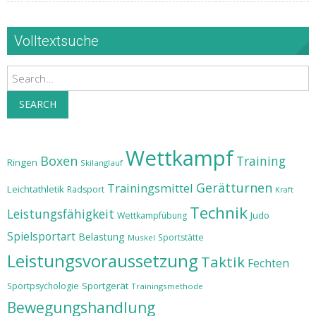
Volltextsuche
Search
SEARCH
Wettkampf
Boxen
Training
Ringen
Skilanglauf
Gerätturnen
Trainingsmittel
Leichtathletik
Radsport
Kraft
Technik
Leistungsfähigkeit
Judo
Wettkampfübung
Spielsportart
Belastung
Sportstätte
Muskel
Leistungsvoraussetzung
Taktik
Fechten
Sportgerät
Sportpsychologie
Trainingsmethode
Bewegungshandlung