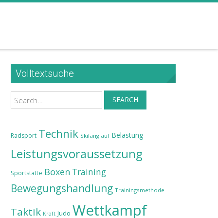
Volltextsuche
Search
SEARCH
Technik
Belastung
Radsport
Skilanglauf
Leistungsvoraussetzung
Boxen
Training
Sportstätte
Bewegungshandlung
Trainingsmethode
Wettkampf
Taktik
Judo
Kraft