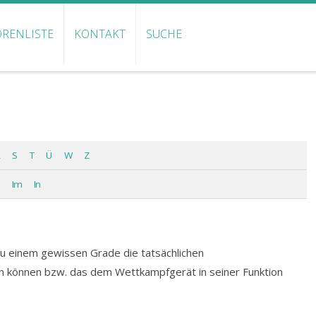
RENLISTE
KONTAKT
SUCHE
S
T
Ü
W
Z
Im
In
zu einem gewissen Grade die tatsächlichen
n können bzw. das dem Wettkampfgerät in seiner Funktion