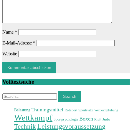
Name
*
E-Mail-Adresse
*
Website
Volltextsuche
Search
Search
Trainingsmittel
Belastung
Radsport
Sportstätte
Wettkampfübung
Wettkampf
Boxen
Judo
Sportpsychologie
Kraft
Leistungsvoraussetzung
Technik