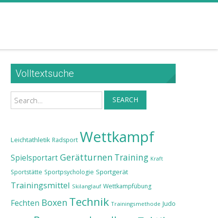
Volltextsuche
Search
SEARCH
Wettkampf
Leichtathletik
Radsport
Gerätturnen
Training
Spielsportart
Kraft
Sportgerät
Sportstätte
Sportpsychologie
Trainingsmittel
Wettkampfübung
Skilanglauf
Technik
Boxen
Fechten
Judo
Trainingsmethode