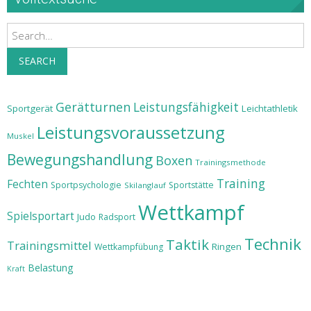
Search
SEARCH
Gerätturnen
Leistungsfähigkeit
Sportgerät
Leichtathletik
Leistungsvoraussetzung
Muskel
Bewegungshandlung
Boxen
Trainingsmethode
Training
Fechten
Sportpsychologie
Sportstätte
Skilanglauf
Wettkampf
Spielsportart
Judo
Radsport
Technik
Taktik
Trainingsmittel
Ringen
Wettkampfübung
Belastung
Kraft