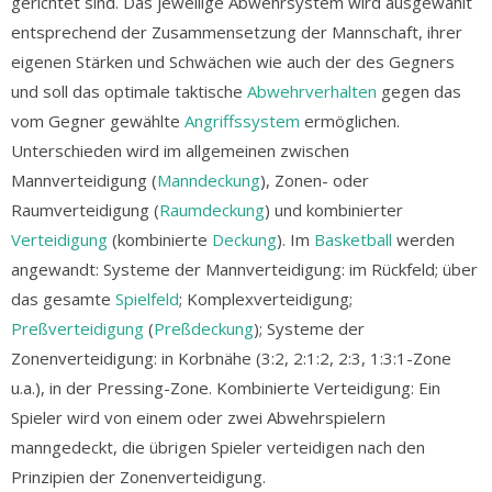
gerichtet sind. Das jeweilige Abwehrsystem wird ausgewählt
entsprechend der Zusammensetzung der Mannschaft, ihrer
eigenen Stärken und Schwächen wie auch der des Gegners
und soll das optimale taktische
Abwehrverhalten
gegen das
vom Gegner gewählte
Angriffssystem
ermöglichen.
Unterschieden wird im allgemeinen zwischen
Mannverteidigung (
Manndeckung
), Zonen- oder
Raumverteidigung (
Raumdeckung
) und kombinierter
Verteidigung
(kombinierte
Deckung
). Im
Basketball
werden
angewandt: Systeme der Mannverteidigung: im Rückfeld; über
das gesamte
Spielfeld
; Komplexverteidigung;
Preßverteidigung
(
Preßdeckung
); Systeme der
Zonenverteidigung: in Korbnähe (3:2, 2:1:2, 2:3, 1:3:1-Zone
u.a.), in der Pressing-Zone. Kombinierte Verteidigung: Ein
Spieler wird von einem oder zwei Abwehrspielern
manngedeckt, die übrigen Spieler verteidigen nach den
Prinzipien der Zonenverteidigung.