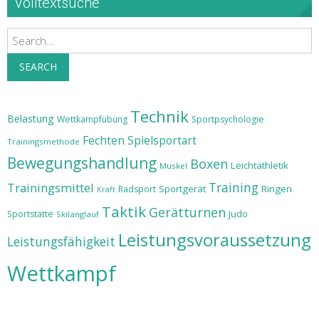
Volltextsuche
Search
SEARCH
Technik
Belastung
Wettkampfübung
Sportpsychologie
Fechten
Spielsportart
Trainingsmethode
Bewegungshandlung
Boxen
Leichtathletik
Muskel
Training
Trainingsmittel
Sportgerät
Ringen
Radsport
Kraft
Taktik
Gerätturnen
Judo
Sportstätte
Skilanglauf
Leistungsvoraussetzung
Leistungsfähigkeit
Wettkampf