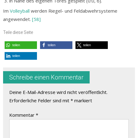
in Nähe des eigenen Tores gespielt (0:0, 6).
Im
Volleyball
werden Riegel- und Feldabwehrsysteme
angewendet.
[58]
Teile diese Seite
teilen
teilen
teilen
teilen
Schreibe einen Kommentar
Deine E-Mail-Adresse wird nicht veröffentlicht.
Erforderliche Felder sind mit
*
markiert
Kommentar
*