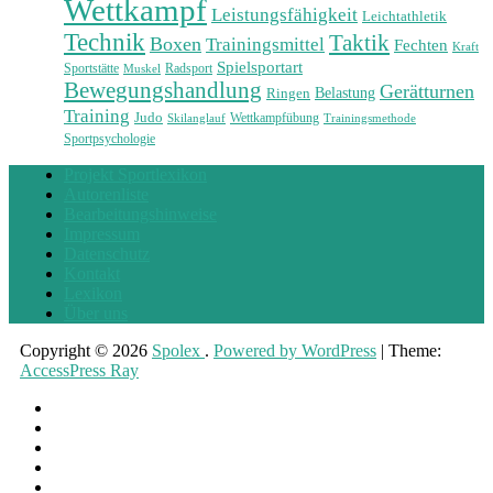
Wettkampf
Leistungsfähigkeit
Leichtathletik
Technik
Taktik
Boxen
Trainingsmittel
Fechten
Kraft
Spielsportart
Sportstätte
Radsport
Muskel
Bewegungshandlung
Gerätturnen
Belastung
Ringen
Training
Judo
Wettkampfübung
Skilanglauf
Trainingsmethode
Sportpsychologie
Projekt Sportlexikon
Autorenliste
Bearbeitungshinweise
Impressum
Datenschutz
Kontakt
Lexikon
Über uns
Copyright © 2026
Spolex
.
Powered by WordPress
|
Theme:
AccessPress Ray