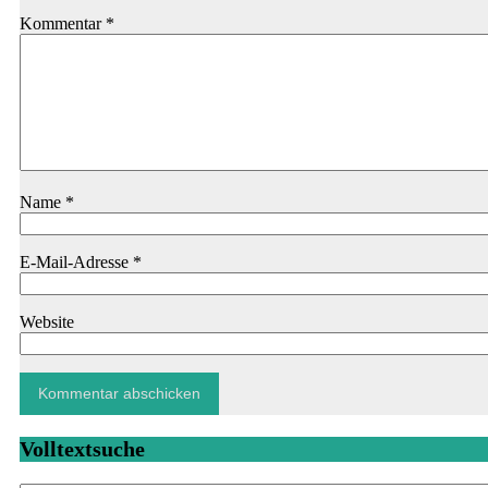
Kommentar
*
Name
*
E-Mail-Adresse
*
Website
Volltextsuche