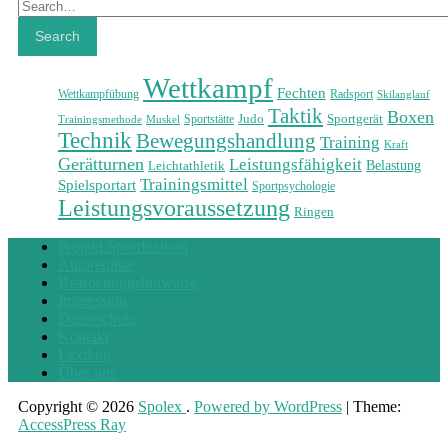
Search
Search
Wettkampf
Fechten
Wettkampfübung
Radsport
Skilanglauf
Taktik
Boxen
Judo
Sportgerät
Sportstätte
Trainingsmethode
Muskel
Technik
Bewegungshandlung
Training
Kraft
Gerätturnen
Leistungsfähigkeit
Belastung
Leichtathletik
Trainingsmittel
Spielsportart
Sportpsychologie
Leistungsvoraussetzung
Ringen
Projekt Sportlexikon
Autorenliste
Bearbeitungshinweise
Impressum
Datenschutz
Kontakt
Lexikon
Über uns
Copyright © 2026
Spolex
.
Powered by WordPress
|
Theme:
AccessPress Ray