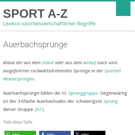
SPORT A-Z
Lexikon sportwissenschaftlicher Begriffe
Auerbachsprünge
Klasse der aus dem
Stand
oder aus dem
Anlauf
nach vorn
ausgeführten rückwärtsdrehenden Sprünge in der
Sportart
Wasserspringen
.
Auerbachsprünge bilden die III.
Sprunggruppe
. Gegenwärtig
ist der 3½fache Auerbachsalto der schwierigste
Sprung
dieser Gruppe.
[61]
Teile diese Seite
teilen
teilen
teilen