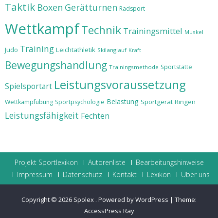
Taktik
Boxen
Gerätturnen
Radsport
Wettkampf
Technik
Trainingsmittel
Muskel
Training
Judo
Leichtathletik
Skilanglauf
Kraft
Bewegungshandlung
Sportstätte
Trainingsmethode
Leistungsvoraussetzung
Spielsportart
Belastung
Sportgerät
Ringen
Wettkampfübung
Sportpsychologie
Leistungsfähigkeit
Fechten
Projekt Sportlexikon
Autorenliste
Bearbeitungshinweise
Impressum
Datenschutz
Kontakt
Lexikon
Über uns
Copyright © 2026
Spolex
.
Powered by WordPress
|
Theme:
AccessPress Ray