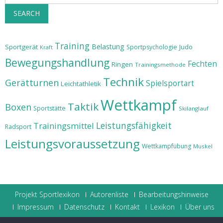
SEARCH
Training
Belastung
Sportgerät
Judo
Sportpsychologie
Kraft
Bewegungshandlung
Fechten
Ringen
Trainingsmethode
Technik
Gerätturnen
Spielsportart
Leichtathletik
Wettkampf
Taktik
Boxen
Sportstätte
Skilanglauf
Leistungsfähigkeit
Trainingsmittel
Radsport
Leistungsvoraussetzung
Wettkampfübung
Muskel
Projekt Sportlexikon
Autorenliste
Bearbeitungshinweise
Impressum
Datenschutz
Kontakt
Lexikon
Über uns