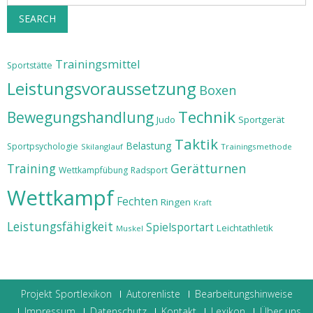
SEARCH
Trainingsmittel
Sportstätte
Leistungsvoraussetzung
Boxen
Technik
Bewegungshandlung
Judo
Sportgerät
Taktik
Belastung
Sportpsychologie
Skilanglauf
Trainingsmethode
Training
Gerätturnen
Wettkampfübung
Radsport
Wettkampf
Fechten
Ringen
Kraft
Leistungsfähigkeit
Spielsportart
Leichtathletik
Muskel
Projekt Sportlexikon
Autorenliste
Bearbeitungshinweise
Impressum
Datenschutz
Kontakt
Lexikon
Über uns