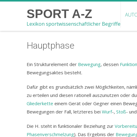
SPORT A-Z
AUTO
Lexikon sportwissenschaftlicher Begriffe
Hauptphase
Ein Strukturelement der
Bewegung
, dessen
Funktio
Bewegungsaktes besteht.
Dafür gibt es grundsätzlich zwei Möglichkeiten, 
zu erteilen und diesen rationell auszunutzen oder d
Gliederkette
einem Gerät oder Gegner einen Bewegung
Bewegungen der Fall, letzteres bei
Wurf
-,
Stoß
- un
Die H. steht in funktionaler Beziehung zur
Vorbereit
Phasenverschmelzung
). Das Ergebnis der
Bewegung