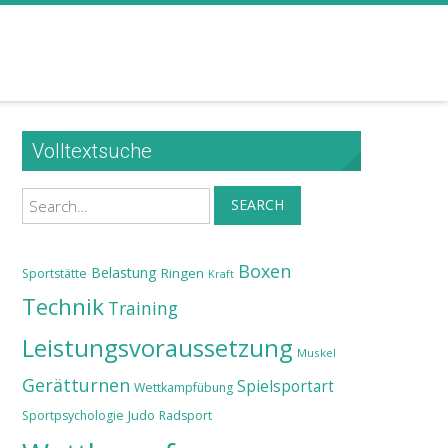
Volltextsuche
Search
SEARCH
Boxen
Belastung
Ringen
Sportstätte
Kraft
Technik
Training
Leistungsvoraussetzung
Muskel
Gerätturnen
Spielsportart
Wettkampfübung
Judo
Sportpsychologie
Radsport