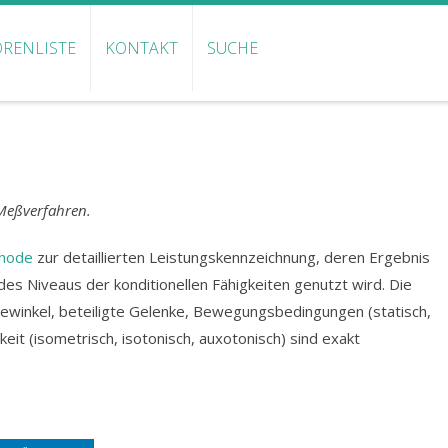
RENLISTE
KONTAKT
SUCHE
 Meßverfahren.
hode
zur detaillierten Leistungskennzeichnung, deren Ergebnis
des Niveaus der konditionellen Fähigkeiten genutzt wird. Die
winkel, beteiligte Gelenke, Bewegungsbedingungen (statisch,
it (isometrisch, isotonisch, auxotonisch) sind exakt