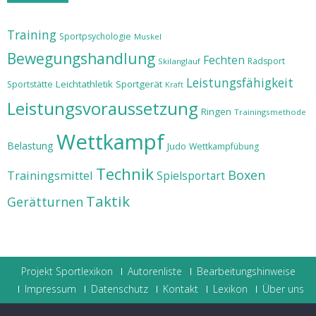
Training
Sportpsychologie
Muskel
Bewegungshandlung
Fechten
Radsport
Skilanglauf
Leistungsfähigkeit
Leichtathletik
Sportgerät
Sportstätte
Kraft
Leistungsvoraussetzung
Ringen
Trainingsmethode
Wettkampf
Belastung
Judo
Wettkampfübung
Technik
Boxen
Trainingsmittel
Spielsportart
Taktik
Gerätturnen
Projekt Sportlexikon
Autorenliste
Bearbeitungshinweise
Impressum
Datenschutz
Kontakt
Lexikon
Über uns