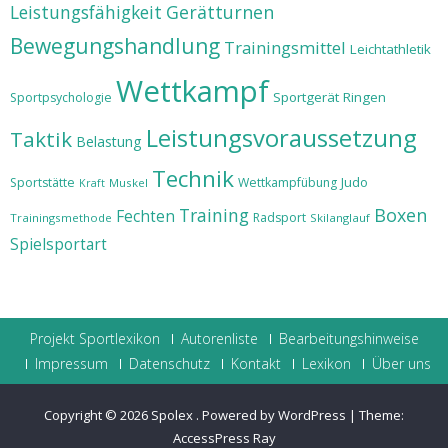
Leistungsfähigkeit
Gerätturnen
Bewegungshandlung
Trainingsmittel
Leichtathletik
Wettkampf
Sportgerät
Ringen
Sportpsychologie
Leistungsvoraussetzung
Taktik
Belastung
Technik
Judo
Sportstätte
Wettkampfübung
Muskel
Kraft
Training
Boxen
Fechten
Radsport
Trainingsmethode
Skilanglauf
Spielsportart
Projekt Sportlexikon
Autorenliste
Bearbeitungshinweise
Impressum
Datenschutz
Kontakt
Lexikon
Über uns
Copyright © 2026
Spolex
.
Powered by WordPress
|
Theme:
AccessPress Ray