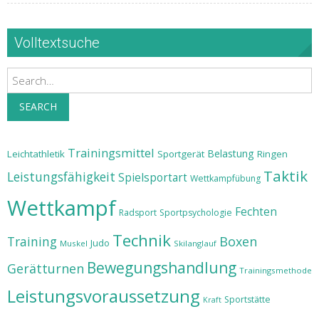
Volltextsuche
Search
SEARCH
Trainingsmittel
Belastung
Leichtathletik
Sportgerät
Ringen
Taktik
Leistungsfähigkeit
Spielsportart
Wettkampfübung
Wettkampf
Fechten
Radsport
Sportpsychologie
Technik
Training
Boxen
Judo
Muskel
Skilanglauf
Bewegungshandlung
Gerätturnen
Trainingsmethode
Leistungsvoraussetzung
Sportstätte
Kraft