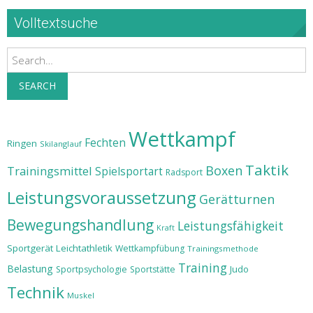
Volltextsuche
Search
SEARCH
Wettkampf
Fechten
Ringen
Skilanglauf
Taktik
Boxen
Trainingsmittel
Spielsportart
Radsport
Leistungsvoraussetzung
Gerätturnen
Bewegungshandlung
Leistungsfähigkeit
Kraft
Sportgerät
Leichtathletik
Wettkampfübung
Trainingsmethode
Training
Belastung
Judo
Sportpsychologie
Sportstätte
Technik
Muskel