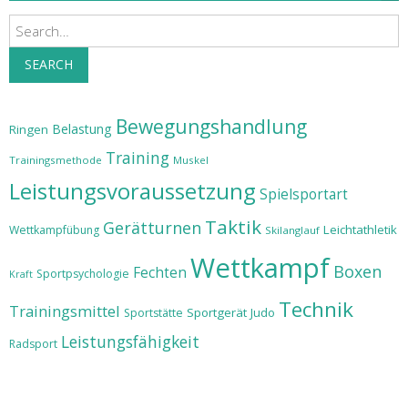
Search
SEARCH
Bewegungshandlung
Belastung
Ringen
Training
Trainingsmethode
Muskel
Leistungsvoraussetzung
Spielsportart
Taktik
Gerätturnen
Leichtathletik
Wettkampfübung
Skilanglauf
Wettkampf
Boxen
Fechten
Sportpsychologie
Kraft
Technik
Trainingsmittel
Sportgerät
Judo
Sportstätte
Leistungsfähigkeit
Radsport