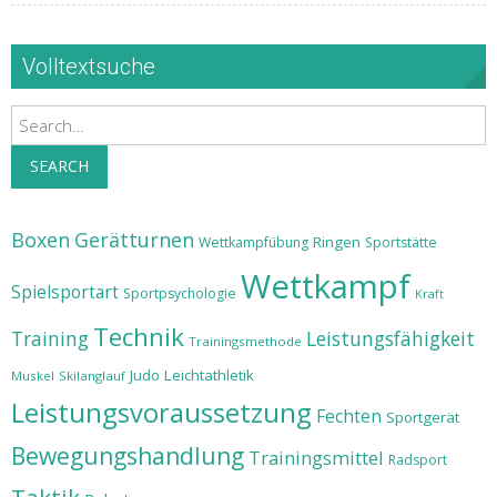
Volltextsuche
Search
SEARCH
Boxen
Gerätturnen
Ringen
Wettkampfübung
Sportstätte
Wettkampf
Spielsportart
Sportpsychologie
Kraft
Technik
Training
Leistungsfähigkeit
Trainingsmethode
Judo
Leichtathletik
Muskel
Skilanglauf
Leistungsvoraussetzung
Fechten
Sportgerät
Bewegungshandlung
Trainingsmittel
Radsport