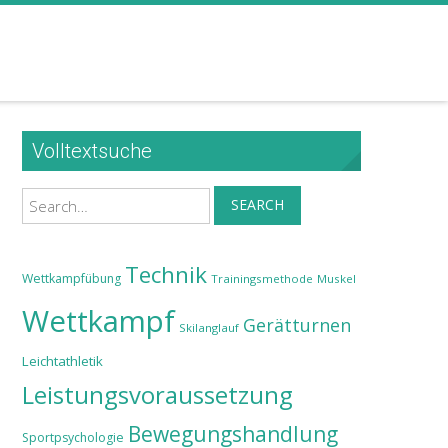
Volltextsuche
Search
SEARCH
Technik
Wettkampfübung
Trainingsmethode
Muskel
Wettkampf
Gerätturnen
Skilanglauf
Leichtathletik
Leistungsvoraussetzung
Bewegungshandlung
Sportpsychologie