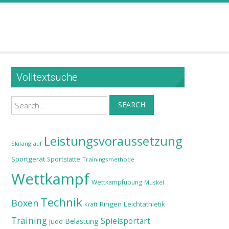
Volltextsuche
Search
SEARCH
Leistungsvoraussetzung
Skilanglauf
Sportgerät
Sportstätte
Trainingsmethode
Wettkampf
Wettkampfübung
Muskel
Technik
Boxen
Ringen
Leichtathletik
Kraft
Training
Spielsportart
Belastung
Judo