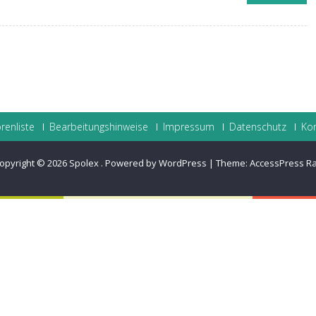
renliste
Bearbeitungshinweise
Impressum
Datenschutz
Ko
opyright © 2026
Spolex
.
Powered by WordPress
|
Theme:
AccessPress R