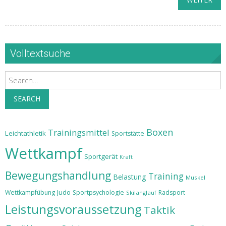
Volltextsuche
Search
SEARCH
Boxen
Trainingsmittel
Leichtathletik
Sportstätte
Wettkampf
Sportgerät
Kraft
Bewegungshandlung
Training
Belastung
Muskel
Judo
Wettkampfübung
Sportpsychologie
Radsport
Skilanglauf
Leistungsvoraussetzung
Taktik