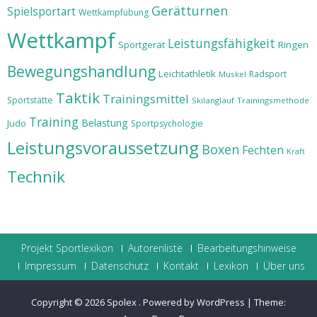
Gerätturnen
Spielsportart
Wettkampfübung
Wettkampf
Leistungsfähigkeit
Sportgerät
Ringen
Bewegungshandlung
Leichtathletik
Radsport
Muskel
Taktik
Trainingsmittel
Sportstätte
Skilanglauf
Trainingsmethode
Training
Belastung
Judo
Sportpsychologie
Leistungsvoraussetzung
Boxen
Fechten
Kraft
Technik
Projekt Sportlexikon
Autorenliste
Bearbeitungshinweise
Impressum
Datenschutz
Kontakt
Lexikon
Über uns
Copyright © 2026
Spolex
.
Powered by WordPress
|
Theme: