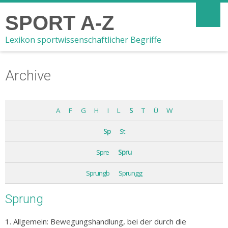
SPORT A-Z
Lexikon sportwissenschaftlicher Begriffe
Archive
A
F
G
H
I
L
S
T
Ü
W
Sp
St
Spre
Spru
Sprungb
Sprungg
Sprung
1. Allgemein: Bewegungshandlung, bei der durch die