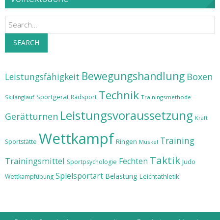
Search
SEARCH
Bewegungshandlung
Leistungsfähigkeit
Boxen
Technik
Sportgerät
Radsport
Skilanglauf
Trainingsmethode
Leistungsvoraussetzung
Gerätturnen
Kraft
Wettkampf
Training
Ringen
Sportstätte
Muskel
Taktik
Trainingsmittel
Fechten
Judo
Sportpsychologie
Spielsportart
Belastung
Leichtathletik
Wettkampfübung