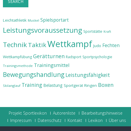
SEARCH
Spielsportart
Leichtathletik
Muskel
Leistungsvoraussetzung
Sportstätte
Kraft
Wettkampf
Technik
Taktik
Fechten
Judo
Gerätturnen
Wettkampfübung
Radsport
Sportpsychologie
Trainingsmittel
Trainingsmethode
Bewegungshandlung
Leistungsfähigkeit
Training
Boxen
Belastung
Sportgerät
Ringen
Skilanglauf
Projekt Sportlexikon
Autorenliste
Bearbeitungshinweise
Impressum
Datenschutz
Kontakt
Lexikon
Über uns