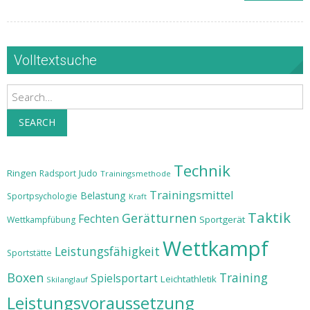
Volltextsuche
Search
SEARCH
Technik
Ringen
Judo
Radsport
Trainingsmethode
Trainingsmittel
Belastung
Sportpsychologie
Kraft
Taktik
Gerätturnen
Fechten
Sportgerät
Wettkampfübung
Wettkampf
Leistungsfähigkeit
Sportstätte
Boxen
Training
Spielsportart
Leichtathletik
Skilanglauf
Leistungsvoraussetzung