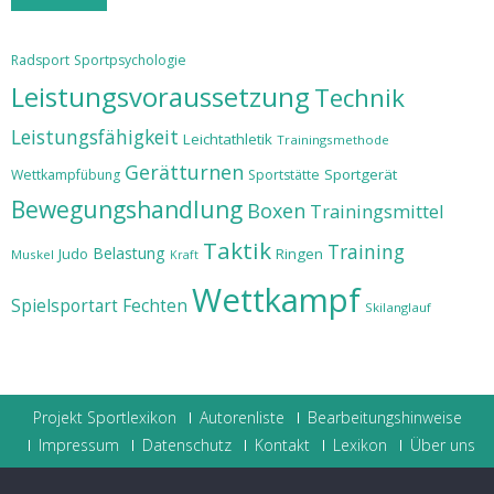
Radsport
Sportpsychologie
Leistungsvoraussetzung
Technik
Leistungsfähigkeit
Leichtathletik
Trainingsmethode
Gerätturnen
Sportgerät
Wettkampfübung
Sportstätte
Bewegungshandlung
Boxen
Trainingsmittel
Taktik
Training
Belastung
Judo
Ringen
Muskel
Kraft
Wettkampf
Spielsportart
Fechten
Skilanglauf
Projekt Sportlexikon
Autorenliste
Bearbeitungshinweise
Impressum
Datenschutz
Kontakt
Lexikon
Über uns