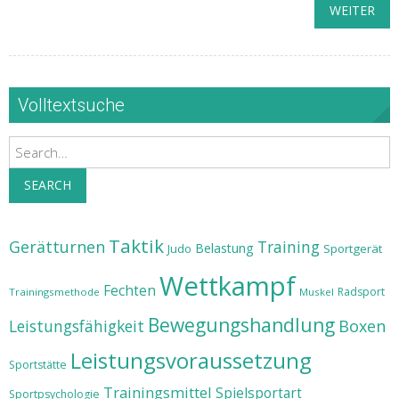
WEITER
Volltextsuche
Search
SEARCH
Taktik
Gerätturnen
Training
Belastung
Judo
Sportgerät
Wettkampf
Fechten
Radsport
Trainingsmethode
Muskel
Bewegungshandlung
Leistungsfähigkeit
Boxen
Leistungsvoraussetzung
Sportstätte
Trainingsmittel
Spielsportart
Sportpsychologie