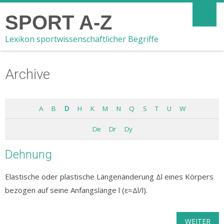
SPORT A-Z
Lexikon sportwissenschaftlicher Begriffe
Archive
A
B
D
H
K
M
N
Q
S
T
U
W
De
Dr
Dy
Dehnung
Elastische oder plastische Längenänderung Δl eines Körpers
bezogen auf seine Anfangslänge l (ε=Δl/l).
WEITER