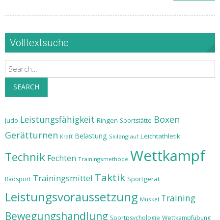
Volltextsuche
Search
SEARCH
Leistungsfähigkeit
Boxen
Judo
Ringen
Sportstätte
Gerätturnen
Belastung
Leichtathletik
Skilanglauf
Kraft
Wettkampf
Technik
Fechten
Trainingsmethode
Taktik
Trainingsmittel
Sportgerät
Radsport
Leistungsvoraussetzung
Training
Muskel
Bewegungshandlung
Sportpsychologie
Wettkampfübung