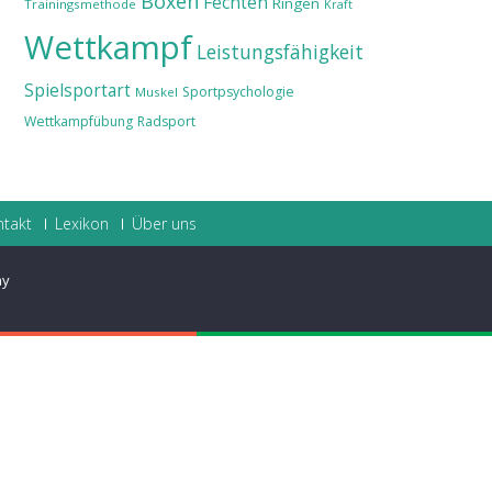
Boxen
Fechten
Ringen
Trainingsmethode
Kraft
Wettkampf
Leistungsfähigkeit
Spielsportart
Sportpsychologie
Muskel
Wettkampfübung
Radsport
ntakt
Lexikon
Über uns
ay