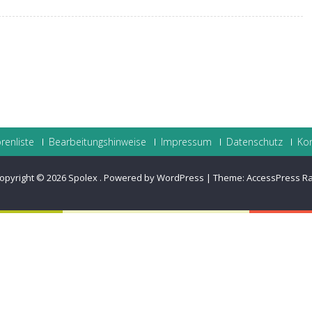
renliste
Bearbeitungshinweise
Impressum
Datenschutz
Ko
opyright © 2026
Spolex
.
Powered by WordPress
|
Theme:
AccessPress R