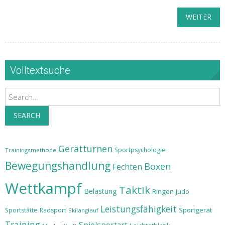
WEITER
Volltextsuche
Search
SEARCH
Gerätturnen
Sportpsychologie
Trainingsmethode
Bewegungshandlung
Boxen
Fechten
Wettkampf
Taktik
Belastung
Ringen
Judo
Leistungsfähigkeit
Sportgerät
Sportstätte
Radsport
Skilanglauf
Training