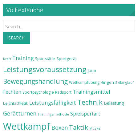
Volltextsuche
Search
SEARCH
Training
Sportgerät
Sportstätte
Kraft
Leistungsvoraussetzung
Judo
Bewegungshandlung
Ringen
Wettkampfübung
Skilanglauf
Trainingsmittel
Fechten
Sportpsychologie
Radsport
Technik
Leistungsfähigkeit
Belastung
Leichtathletik
Gerätturnen
Spielsportart
Trainingsmethode
Wettkampf
Taktik
Boxen
Muskel