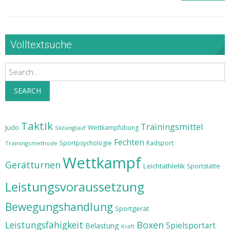
Volltextsuche
Search
SEARCH
Taktik
Trainingsmittel
Judo
Wettkampfübung
Skilanglauf
Fechten
Sportpsychologie
Radsport
Trainingsmethode
Wettkampf
Gerätturnen
Leichtathletik
Sportstätte
Leistungsvoraussetzung
Bewegungshandlung
Sportgerät
Leistungsfähigkeit
Boxen
Spielsportart
Belastung
Kraft