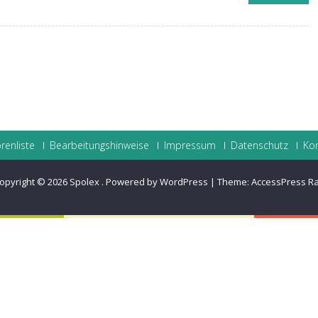
renliste
Bearbeitungshinweise
Impressum
Datenschutz
Ko
opyright © 2026
Spolex
.
Powered by WordPress
|
Theme:
AccessPress R