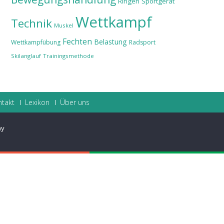
Ringen
Sportgerät
Wettkampf
Technik
Muskel
Fechten
Belastung
Wettkampfübung
Radsport
Skilanglauf
Trainingsmethode
ntakt
Lexikon
Über uns
ay