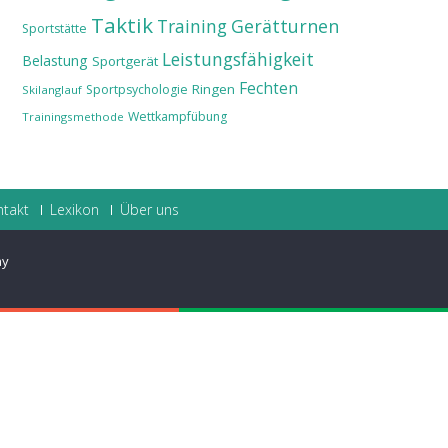
Taktik
Training
Gerätturnen
Sportstätte
Leistungsfähigkeit
Belastung
Sportgerät
Fechten
Ringen
Sportpsychologie
Skilanglauf
Wettkampfübung
Trainingsmethode
ntakt
Lexikon
Über uns
ay