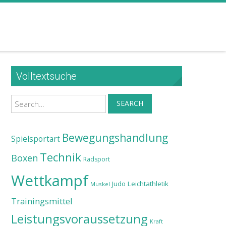
Volltextsuche
Search
SEARCH
Bewegungshandlung
Spielsportart
Technik
Boxen
Radsport
Wettkampf
Judo
Leichtathletik
Muskel
Trainingsmittel
Leistungsvoraussetzung
Kraft