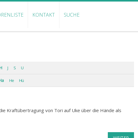
RENLISTE
KONTAKT
SUCHE
H
J
S
U
Ha
He
Hü
ie Kraftübertragung von Tori auf Uke über die Hände als
WEITER