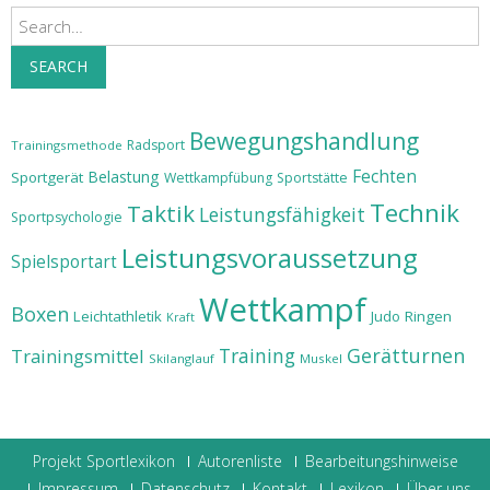
Search
SEARCH
Bewegungshandlung
Radsport
Trainingsmethode
Fechten
Belastung
Sportgerät
Wettkampfübung
Sportstätte
Technik
Taktik
Leistungsfähigkeit
Sportpsychologie
Leistungsvoraussetzung
Spielsportart
Wettkampf
Boxen
Leichtathletik
Judo
Ringen
Kraft
Training
Gerätturnen
Trainingsmittel
Skilanglauf
Muskel
Projekt Sportlexikon
Autorenliste
Bearbeitungshinweise
Impressum
Datenschutz
Kontakt
Lexikon
Über uns