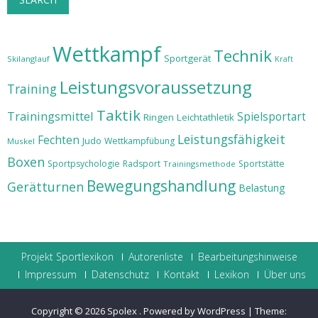
Wettkampf
Technik
Sportgerät
Skilanglauf
Kraft
Leistungsvoraussetzung
Training
Taktik
Trainingsmittel
Spielsportart
Ringen
Leichtathletik
Leistungsfähigkeit
Fechten
Judo
Wettkampfübung
Muskel
Boxen
Sportpsychologie
Radsport
Sportstätte
Trainingsmethode
Bewegungshandlung
Gerätturnen
Belastung
Projekt Sportlexikon
Autorenliste
Bearbeitungshinweise
Impressum
Datenschutz
Kontakt
Lexikon
Über uns
Copyright © 2026
Spolex
.
Powered by WordPress
|
Theme: