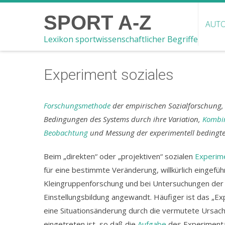
SPORT A-Z
AUTO
Lexikon sportwissenschaftlicher Begriffe
Experiment soziales
Forschungsmethode
der empirischen Sozialforschung, 
Bedingungen des Systems durch ihre Variation,
Kombi
Beobachtung
und Messung der experimentell bedingte
Beim „direkten“ oder „projektiven“ sozialen
Experim
für eine bestimmte Veränderung, willkürlich eingefü
Kleingruppenforschung und bei Untersuchungen der
Einstellungsbildung angewandt. Häufiger ist das „Ex
eine Situationsänderung durch die vermutete Ursache
eingetreten ist, so daß die
Aufgabe
des Experimentat