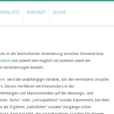
RENLISTE
KONTAKT
SUCHE
die in der kontrollierten Veränderung einzelner Elemente bzw.
nation
und (soweit dies möglich ist) Isolation sowie der
n Veränderungen besteht.
ent
wird die unabhängige Variable, d.h. die vermutete Ursache
hrt. Dieses Verfahren wird besonders in der
 Wirkungen von Massenmedien auf die Meinungs- und
post- facta-“ oder „retrospektive“ soziale Experiment, bei dem
 als Ergebnis „natürlicher“ sozialer Vorgänge schon
ors darin besteht, die vorgefundenen sozialen Situationen