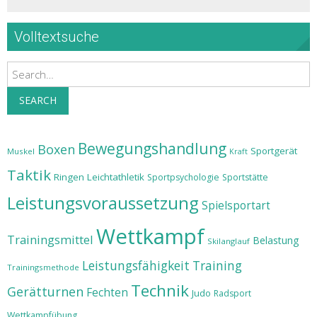
Volltextsuche
Search
SEARCH
Bewegungshandlung
Boxen
Sportgerät
Muskel
Kraft
Taktik
Ringen
Leichtathletik
Sportpsychologie
Sportstätte
Leistungsvoraussetzung
Spielsportart
Wettkampf
Trainingsmittel
Belastung
Skilanglauf
Leistungsfähigkeit
Training
Trainingsmethode
Technik
Gerätturnen
Fechten
Judo
Radsport
Wettkampfübung