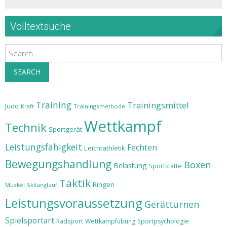
Volltextsuche
Search
SEARCH
Training
Trainingsmittel
Judo
Trainingsmethode
Kraft
Wettkampf
Technik
Sportgerät
Leistungsfähigkeit
Fechten
Leichtathletik
Bewegungshandlung
Boxen
Belastung
Sportstätte
Taktik
Ringen
Muskel
Skilanglauf
Leistungsvoraussetzung
Gerätturnen
Spielsportart
Radsport
Wettkampfübung
Sportpsychologie