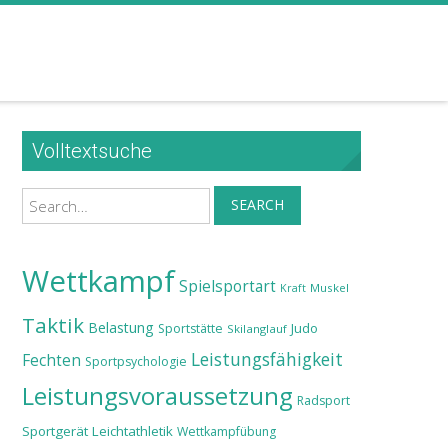
Volltextsuche
Search
SEARCH
Wettkampf
Spielsportart
Muskel
Kraft
Taktik
Belastung
Judo
Sportstätte
Skilanglauf
Leistungsfähigkeit
Fechten
Sportpsychologie
Leistungsvoraussetzung
Radsport
Sportgerät
Leichtathletik
Wettkampfübung