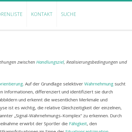
RENLISTE
KONTAKT
SUCHE
ziehungen zwischen
Handlungsziel
, Realisierungsbedingungen und
rientierung
. Auf der Grundlage selektiver
Wahrnehmung
sucht
Informationen, differenziert und identifiziert sie durch
bbildern und erkennt die wesentlichen Merkmale und
e ist es wichtig, die relative Gleichzeitigkeit der einzelnen,
nnter „Signal-Wahrnehmungs-Komplex“ zu erkennen. Durch
ilnahme erwirbt der Sportler die
Fähigkeit
, den
tkampfsituationen im Sinne der
Situationsantizipation