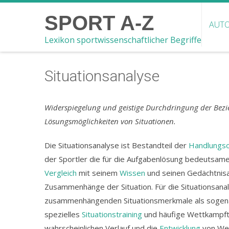
SPORT A-Z
AUTO
Lexikon sportwissenschaftlicher Begriffe
Situationsanalyse
Widerspiegelung und geistige Durchdringung der Be
Lösungsmöglichkeiten von Situationen.
Die Situationsanalyse ist Bestandteil der
Handlungso
der Sportler die für die Aufgabenlösung bedeutsamen 
Vergleich
mit seinem
Wissen
und seinen Gedächtnisa
Zusammenhänge der Situation. Für die Situationsanalys
zusammenhängenden Situationsmerkmale als sogena
spezielles
Situationstraining
und häufige Wettkampfte
wahrscheinlichen Verlauf und die
Entwicklung
von Wet