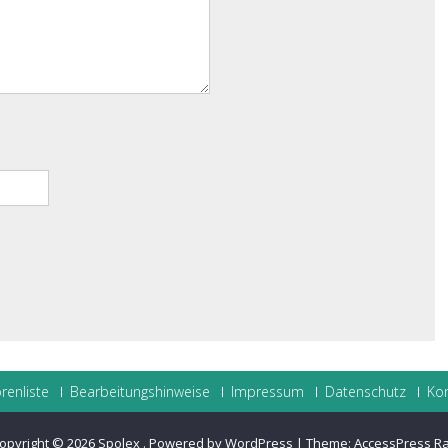
renliste
Bearbeitungshinweise
Impressum
Datenschutz
Ko
opyright © 2026
Spolex
.
Powered by WordPress
|
Theme:
AccessPress R