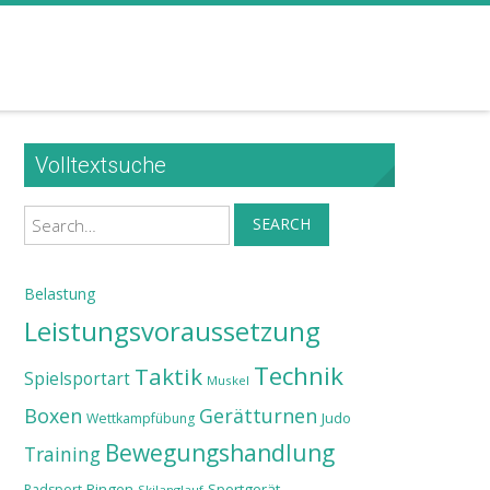
Volltextsuche
Search
SEARCH
Belastung
Leistungsvoraussetzung
Technik
Taktik
Spielsportart
Muskel
Boxen
Gerätturnen
Judo
Wettkampfübung
Bewegungshandlung
Training
Ringen
Sportgerät
Radsport
Skilanglauf