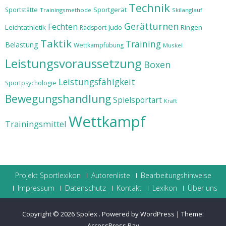
Technik
Sportgerät
Sportstätte
Trainingsmethode
Skilanglauf
Gerätturnen
Fechten
Leichtathletik
Judo
Ringen
Radsport
Taktik
Training
Belastung
Wettkampfübung
Muskel
Leistungsvoraussetzung
Boxen
Leistungsfähigkeit
Sportpsychologie
Bewegungshandlung
Spielsportart
Kraft
Wettkampf
Trainingsmittel
Projekt Sportlexikon
Autorenliste
Bearbeitungshinweise
Impressum
Datenschutz
Kontakt
Lexikon
Über uns
Copyright © 2026
Spolex
.
Powered by WordPress
|
Theme:
AccessPress Ray