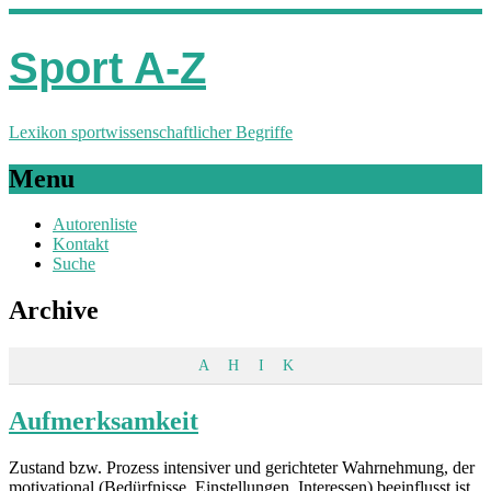
Sport A-Z
Lexikon sportwissenschaftlicher Begriffe
Menu
Autorenliste
Kontakt
Suche
Archive
A
H
I
K
Aufmerksamkeit
Zustand bzw. Prozess intensiver und gerichteter Wahrnehmung, der
motivational (Bedürfnisse, Einstellungen, Interessen) beeinflusst ist