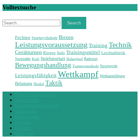
Volltextsuche
Search
Search
Boxen
Fechten
Sportpsychologie
Leistungsvoraussetzung
Technik
Training
Gerätturnen
Trainingsmittel
Ringen
Judo
Leichtathletik
Spielsportart
Sportstätte
Radsport
Skilanglauf
Kraft
Bewegungshandlung
Sportgerät
Trainingsmethode
Wettkampf
Leistungsfähigkeit
Wettkampfübung
Taktik
Belastung
Muskel
Projekt Sportlexikon
Autorenliste
Bearbeitungshinweise
Impressum
Datenschutz
Kontakt
Lexikon
Über uns